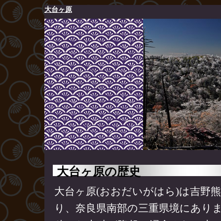
大台ヶ原
大台ヶ原の歴史
大台ヶ原(おおだいがはら)は吉野
り、奈良県南部の三重県境にあり